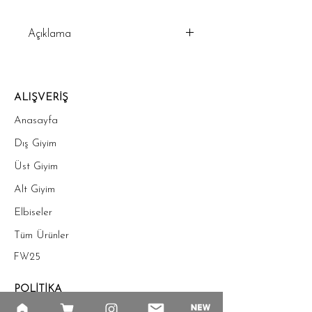
Açıklama
Klasik stilin modern bir
yorumuyla tasarlanan bu bej
trençkot, sade ama çarpıcı bir
ALIŞVERİŞ
görünüm sunuyor. Geniş yakası
Anasayfa
ve bağcık detaylı bel tasarımı,
Dış Giyim
zarif bir silüet oluştururken
konforlu bir kullanım sağlar.
Üst Giyim
Hem günlük hem de şık
Alt Giyim
kombinlerde rahatlıkla tercih
edilebilir.
Elbiseler
Özellikler:
Tüm Ürünler
• Tasarım: Geniş yakalı ve
FW25
bağcık kemerli modern trençkot
• Kumaş: Suya dayanıklı ve
POLİTİKA
hafif kumaş
Mesafeli Satış Sözleşmesi