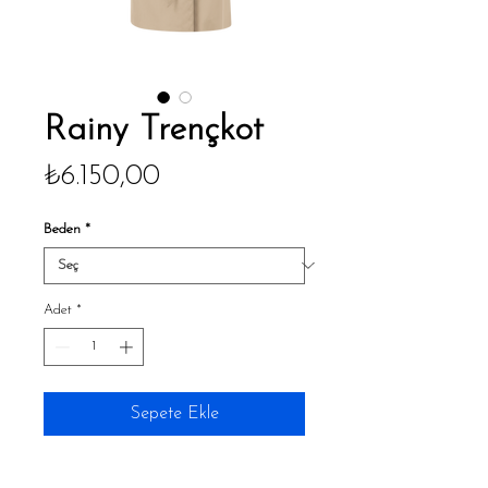
Rainy Trençkot
Fiyat
₺6.150,00
Beden
*
Adet
*
Sepete Ekle